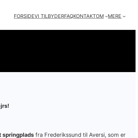
FORSIDE
VI TILBYDER
FAQ
KONTAKT
OM
MERE
jrs!
t springplads
fra Frederikssund til Aversi, som er