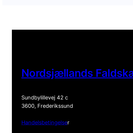
Nordsjællands Faldsk
Sundbylillevej 42 c
3600, Frederikssund
Handelsbetingelse
r