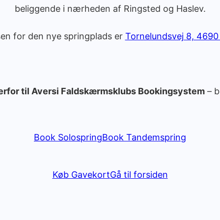
beliggende i nærheden af Ringsted og Haslev.
en for den nye springplads er
Tornelundsvej 8, 4690
erfor til Aversi Faldskærmsklubs Bookingsystem
– b
Book Solospring
Book Tandemspring
Køb Gavekort
Gå til forsiden