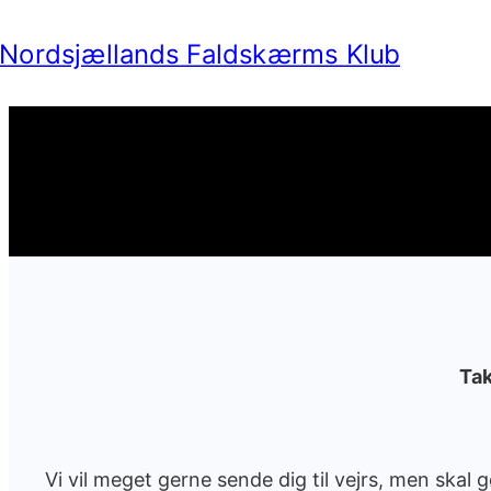
Spring
til
indhold
Vi har flyttet springplads
Tak
Vi vil meget gerne sende dig til vejrs, men skal